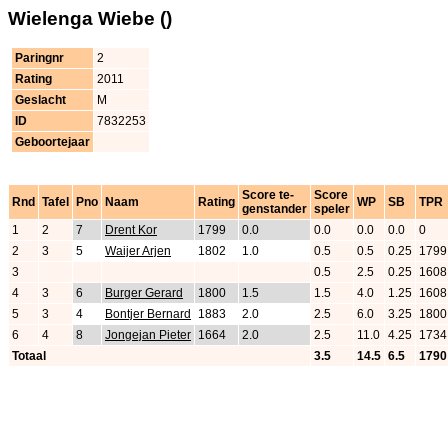
Wielenga Wiebe ()
Paringnr
2
Rating
2011
Geslacht
M
ID
7832253
Geboortejaar
Score te-
Score
Rnd
Tafel
Pno
Naam
Rating
WP
SB
TPR
genstander
speler
1
2
7
Drent Kor
1799
0.0
0.0
0.0
0.0
0
2
3
5
Waijer Arjen
1802
1.0
0.5
0.5
0.25
1799
3
0.5
2.5
0.25
1608
4
3
6
Burger Gerard
1800
1.5
1.5
4.0
1.25
1608
5
3
4
Bontjer Bernard
1883
2.0
2.5
6.0
3.25
1800
6
4
8
Jongejan Pieter
1664
2.0
2.5
11.0
4.25
1734
Totaal
3.5
14.5
6.5
1790