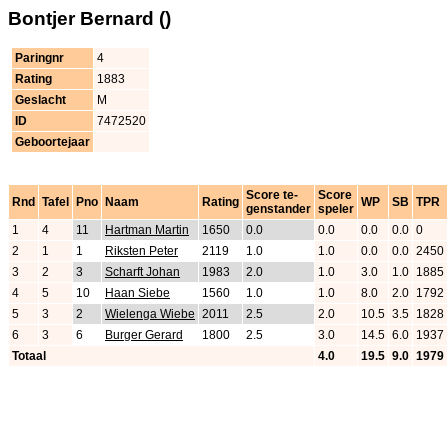
Bontjer Bernard ()
Paringnr
4
Rating
1883
Geslacht
M
ID
7472520
Geboortejaar
Score te-
Score
Rnd
Tafel
Pno
Naam
Rating
WP
SB
TPR
genstander
speler
1
4
11
Hartman Martin
1650
0.0
0.0
0.0
0.0
0
2
1
1
Riksten Peter
2119
1.0
1.0
0.0
0.0
2450
3
2
3
Scharft Johan
1983
2.0
1.0
3.0
1.0
1885
4
5
10
Haan Siebe
1560
1.0
1.0
8.0
2.0
1792
5
3
2
Wielenga Wiebe
2011
2.5
2.0
10.5
3.5
1828
6
3
6
Burger Gerard
1800
2.5
3.0
14.5
6.0
1937
Totaal
4.0
19.5
9.0
1979