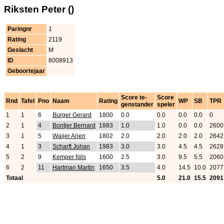
Riksten Peter ()
Paringnr
1
Rating
2119
Geslacht
M
ID
8008913
Geboortejaar
Score te-
Score
Rnd
Tafel
Pno
Naam
Rating
WP
SB
TPR
genstander
speler
1
1
6
Burger Gerard
1800
0.0
0.0
0.0
0.0
0
2
1
4
Bontjer Bernard
1883
1.0
1.0
0.0
0.0
2600
3
1
5
Waijer Arjen
1802
2.0
2.0
2.0
2.0
2642
4
1
3
Scharft Johan
1983
3.0
3.0
4.5
4.5
2628
5
2
9
Kemper Nils
1600
2.5
3.0
9.5
5.5
2060
6
2
11
Hartman Martin
1650
3.5
4.0
14.5
10.0
2077
Totaal
5.0
21.0
15.5
2091