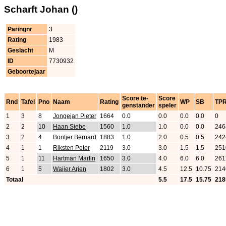
Scharft Johan ()
Paringnr
3
Rating
1983
Geslacht
M
ID
7730932
Geboortejaar
Score te-
Score
Rnd
Tafel
Pno
Naam
Rating
WP
SB
TP
genstander
speler
1
3
8
Jongejan Pieter
1664
0.0
0.0
0.0
0.0
0
2
2
10
Haan Siebe
1560
1.0
1.0
0.0
0.0
246
3
2
4
Bontjer Bernard
1883
1.0
2.0
0.5
0.5
242
4
1
1
Riksten Peter
2119
3.0
3.0
1.5
1.5
251
5
1
11
Hartman Martin
1650
3.0
4.0
6.0
6.0
261
6
1
5
Waijer Arjen
1802
3.0
4.5
12.5
10.75
214
Totaal
5.5
17.5
15.75
218